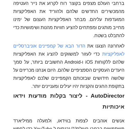
ברחבי העולם מצפים בקוצר רוח לקרוע את נייר העטיפה
מהמכשירים החדשים שלהם ולהוריד את האפליקציות
המועדפות עליהם. מבחר האפליקציות העצום של ימינו
מחייב מותגים ומפתחים להציע חוויות מהנות ושימושיות כדי
להתבלט בשטח.
לאחרונה הצגנו את
הדור הבא של קמפיינים אוניברסליים
לאפליקציות
כדי לעזור למשווקים להציג את האפליקציות
שלהם ללקוחות iOS ו-Android החשובים ביותר, על סמך
היעדים העסקיים הספציפיים שלהם. היום אנחנו מכריזים על
שלושה חידושים שבזכותם הקמפיינים שלכם לאפליקציות
בתקופת החגים והקניות יהיו יעילים ומעניינים יותר.
AutoDirector - ליצור בקלות מודעות וידאו
איכותיות
אנשים אוהבים לצפות בווידאו, ולמעלה ממיליארד
משתמשים ברחבי העולם[1] נכנסים ל-YouTube כדי לחפש