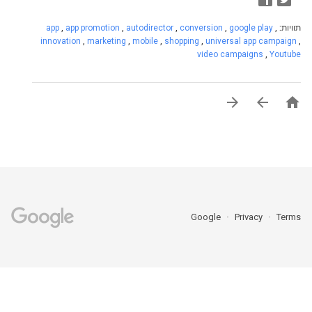
תוויות:
,
google play
,
conversion
,
autodirector
,
app promotion
,
app
innovation
,
marketing
,
mobile
,
shopping
,
universal app campaign
,
video campaigns
,
Youtube



Google
Privacy
Terms