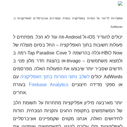
אפשרויות לדיווח על המרות באפליקציה בעזרת קמפיינים אוניברסליים לאפליקציות ב-
AdWords
וזה עוד לא הכל. מפתחים ל-Android ול-iOS יכולים להגדיר
פעולות חשובות בתוך האפליקציה – החל בסיום מוצלח של
רמה ב-Tap Paradise Cove וכלה בהרשמה ל-HBO Now
או בהצגת חדר מלון פנוי ב-trivago – ולמצוא משתמשים
חדשים שסביר יותר שיבצעו את הפעולות האלה. מפרסמים
יכולים
לשלב נתוני המרות בתוך האפליקציה
עם AdWords
או ספקי מדידה חיצוניים
Firebase Analytics
בעזרת
אחרים.
יותר מארבעה מיליון אפליקציות מתחרות על תשומת הלב
של המשתמשים בתקופת החגים והקניות הנוכחית. הודות
לחידושים האלה, אנחנו מקווים שקמפיינים אוניברסליים
לאפליקציות יקלו עליכם להגיע למשתמשים שיתקינו את