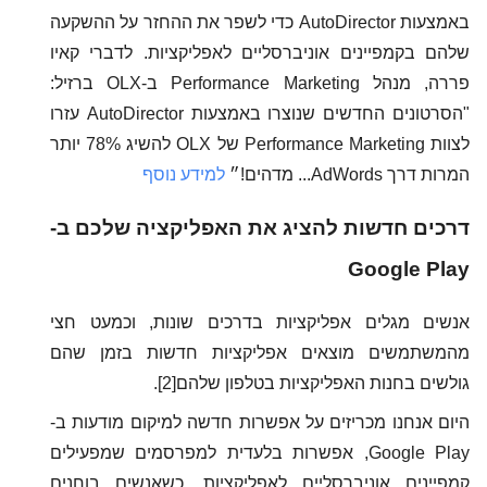
באמצעות AutoDirector כדי לשפר את ההחזר על ההשקעה
שלהם בקמפיינים אוניברסליים לאפליקציות. לדברי קאיו
פררה, מנהל Performance Marketing ב-OLX ברזיל:
"הסרטונים החדשים שנוצרו באמצעות AutoDirector עזרו
לצוות Performance Marketing של OLX להשיג 78% יותר
המרות דרך AdWords... מדהים!״
למידע נוסף
דרכים חדשות להציג את האפליקציה שלכם ב-
Google Play
אנשים מגלים אפליקציות בדרכים שונות, וכמעט חצי
מהמשתמשים מוצאים אפליקציות חדשות בזמן שהם
גולשים בחנות האפליקציות בטלפון שלהם[2].
היום אנחנו מכריזים על אפשרות חדשה למיקום מודעות ב-
Google Play, אפשרות בלעדית למפרסמים שמפעילים
קמפיינים אוניברסליים לאפליקציות. כשאנשים בוחנים