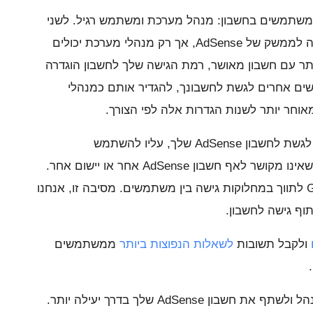
ל משתמשים בחשבון: מנהל מערכת ומשתמש רגיל. לשני
הסוגים של המשתמשים יש גישה מלאה לממשק של AdSense, אך רק מנהלי מערכת יכולים
ר עם חשבון מאושר, רמת הגישה שלך לחשבון הוגדרה
שים אחרים לגשת לחשבונך, להגדיר אותם כמנהלי
וחר יותר לשנות הגדרות אלה לפי הצורך.
לידיעתך, כאשר אתה מזמין אדם אחר לגשת לחשבון AdSense שלך, עליו להשתמש
בהתחברות מאומתת לחשבון Google שאינו מקושר לאף חשבון AdSense אחר או יישום אחר.
כמו כן, אין באפשרות Google AdSense לתווך במחלוקות גישה בין משתמשים. מסיבה זו, אנחנו
וף גישה לחשבון.
ולקבל תשובות
לשאלות הנפוצות ביותר
ממשתמשים
 AdSense שלך בדרך יעילה יותר.