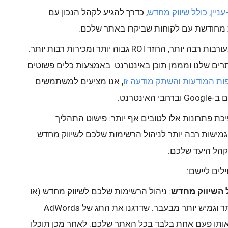
יין, כולל שיווק מחדש
, כדרך להגיע לקהל הנכון עם
 מחודשת עם לקוחות שביקרו באתר שלכם.
מצוינות - מעורבות רבה יותר, החזר ROI גבוה יותר ומכירות רבות יותר.
רים שלנו ומממן תוכן באינטרנט. באמצעות כלים פשוטים
ות המודעות
ו
השתק מודעה זו
, אנו מציעים למשתמשים
נטרנט.
כת פתרונות אלו לטובים אף יותר: פישוט התהליך
מישות רבה יותר לניהול הרשימות שלכם לשיווק מחדש
קהל היעד שלכם.
לים ליישם:
ל השיווק מחדש
: ניהול הרשימות שלכם לשיווק מחדש (או
תחילת העבודה עם שיווק מחדש) קל יותר וגמיש יותר מבעבר. שדרגנו את התג של AdWords
 אותו פעם אחת בלבד בכל האתר שלכם. לאחר מכן תוכלו