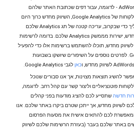
להגדיר רשימות רבות ככל שתרצו ב-AdWords - לדוגמה, עבור דפים שכתובת האתר שלהם
מכילה את המילה "אלקטרוניקה". לגבי לקוחות של Google Analytics, השיווק מחדש כרוך היום
בתגים מרובים. אנו מפשטים את התהליך כדי שבקרוב, עריכה קטנה של תג Analytics שלכם
תאפשר לכם ליצור רשימות של שיווק מחדש, ישירות מממשק Analytics שלכם. בדומה לרשימות
נוצרות באמצעות התג של AdWords לשיווק מחדש, תוכלו להשתמש ברשימות אלו כדי להפעיל
מסעות פרסום ברשת המדיה של Google. לפרטים נוספים על השיפורים שיושקו בשבועות
כאן
לגבי Google Analytics.
ר להשיג תוצאות מצוינות, אך אנו סבורים שנוכל
לקוחות פוטנציאליים וליצור קשר עם קהל רחב. לדוגמה,
ות חדשה
שתסייע לכם להציג מודעות בפני קהלים
ם לשיווק מחדש, אך ייתכן שטרם ביקרו באתר שלכם. אנו
המאפשרת לכם להתאים אישית את מסעות הפרסום
ם באתר שלכם בעבר (בעזרת הרשימות שלכם לשיווק