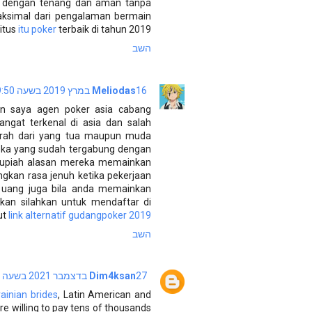
 dengan tenang dan aman tanpa
aksimal dari pengalaman bermain
situs
itu poker
terbaik di tahun 2019!
השב
16 במרץ 2019 בשעה 9:50
Meliodas
an saya agen poker asia cabang
ngat terkenal di asia dan salah
aerah dari yang tua maupun muda
ka yang sudah tergabung dengan
rupiah alasan mereka memainkan
gkan rasa jenuh ketika pekerjaan
uang juga bila anda memainkan
an silahkan untuk mendaftar di
ut
link alternatif gudangpoker 2019
השב
27 בדצמבר 2021 בשעה 13:50
Dim4ksan
rainian brides
, Latin American and
 willing to pay tens of thousands