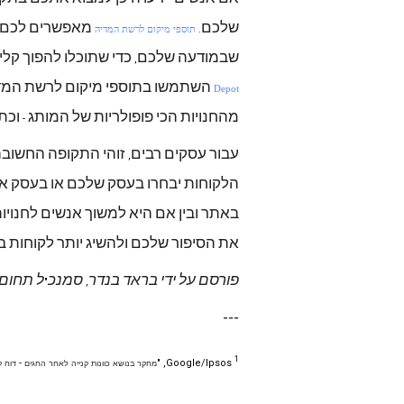
שלכם
מאפשרים
לכם
.
תוספי מיקום לרשת המדיה
שבמודעה
שלכם
כדי
שתוכלו
להפוך
קלי
,
השתמשו
בתוספי
מיקום
לרשת
המד
Depot
מהחנויות
הכי
פופולריות
של
המותג
וכת
-
עבור
עסקים
רבים
זוהי
התקופה
החשובה
,
הלקוחות
יבחרו
בעסק
שלכם
או
בעסק
א
באתר
ובין
אם
היא
למשוך
אנשים
לחנויו
את
הסיפור
שלכם
ולהשיג
יותר
לקוחות
ב
פורסם
על
ידי
בראד
בנדר
סמנכ
ל
תחום
"
,
---
1
-
Google/Ipsos, "
מחקר
בנושא
כוונות
קנייה
לאחר
החגים
דוח
ק