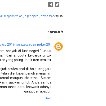
תוויות:
רשת המדיה
,
תוסף מיקום
,
responsive ad
,
ad
9 תגובות :
20 בפברואר 2019 בשעה 6:27
agen poker
m banyak di luar negeri " untuk
man dan anggota keluarga untuk
en yang paling untuk tren terakhir.
judi profesional di Asia tenggara
telah dienkripsi penuh menjamin
ernal maupun eksternal. Sistem
ah kami siapkan untuk Anda semua
man tanpa perlu khawatir adanya
gangguan apapun.
השב