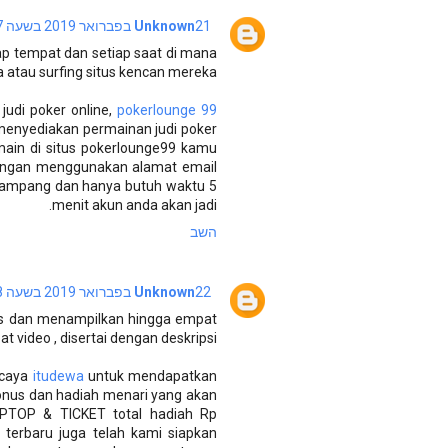
21 בפברואר 2019 בשעה 4:37
Unknown
ap tempat dan setiap saat di mana
 atau surfing situs kencan mereka
udi poker online,
pokerlounge 99
menyediakan permainan judi poker
rmain di situs pokerlounge99 kamu
dengan menggunakan alamat email
 gampang dan hanya butuh waktu 5
menit akun anda akan jadi.
השב
22 בפברואר 2019 בשעה 5:18
Unknown
uas dan menampilkan hingga empat
video , disertai dengan deskripsi .
ercaya
itudewa
untuk mendapatkan
nus dan hadiah menari yang akan
APTOP & TICKET total hadiah Rp
i terbaru juga telah kami siapkan