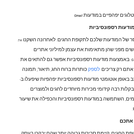
לוגים
יפהפיים
במודעות
Gmail
ודעות
רספונסיביות
ר
של
המודעות
שלכם
לתקופת
החגים
לאחרונה
השקנו
.
את
שים
מפני
שהן
מתאימות
את
עצמן
למיליוני
אתרים
באמצעות
מודעות
רספונסיביות
אפשר
גם
להתאים
את
אתם
רק
צריכים
לספק
כותרות
ברוח
החג
תיאור
תמונה
,
,
ב
באופן
אוטומטי
מודעות
רספונסיביות
יפהפיות
שיפעלו
ב
-
בקלות
רבה
קידומי
מכירות
מיוחדים
לחגים
ולמוצרים
ים
השתמשה
במודעות
רספונסיביות
והכפילה
את
שיעור
,
.
אתכם
פת
החגים
קיימת
סבירות
גבוהה
יותר
שהם
יבקרו
בעסק
,