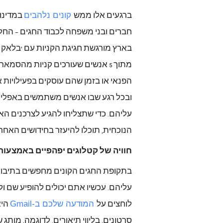
ברגעים
אלו
ממש
קונים נלהבים
במדינו
חברים
ובני
משפחה
לכבוד
החגים
החל
–
בארץ
מורגשת
חגיגת
הקניות
עם
בלאק
'
מתוך
אנשים
שעורכים
קניות
מהסמארט
5
הפנאי
או
בזמן
שהם
עוסקים
בפעילויות
א
ובכל
רגע
שבו
אנשים
משתמשים
באפליק
עליהם
כדי
שתצליחו
להגיע
לצרכנים
הא
.
הנוכחית
תוכלו
להיעזר
בחידושים
האחרו
,
חוויה
של
קטלוגים
יפהפיים
באמצעות
בתקופת
החגים
הקונים
מחפשים
בתיבו
עליהם
עכשיו
אתם
יכולים
להופיע
שם
ול
.
לוחצים
על
המודעה שלכם ב-Gmail
הי
סרטונים
בליווי
תיאורים
לדוגמה
מותג
ש
,
.
,