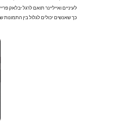
לעיניים
ואייליינר
תואם
לרגל
בלאק
פרייד
"
כך
שאנשים
יכולים
לגלול
בין
התמונות
של