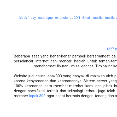
black friday
,
catalogue
,
extensions
,
GDN
,
Gmail
,
mobile
,
mobile 
Beberapa saat yang benar-benar pembeli bersemangat dala
berselancar internet dan mencari hadiah untuk teman-te
menghormati liburan - mulai gadget , Tim paling ker
Website judi online lapak303 yang banyak di mainkan oleh pe
karena kenyamanan dan keamanannya. Sistem server yang 
100% keamanan data member-member kami dari pihak int
dengan spesifikasi terbaik dan teknologi terbaru juga tel
member
lapak 303
agar dapat bermain dengan tenang dan a