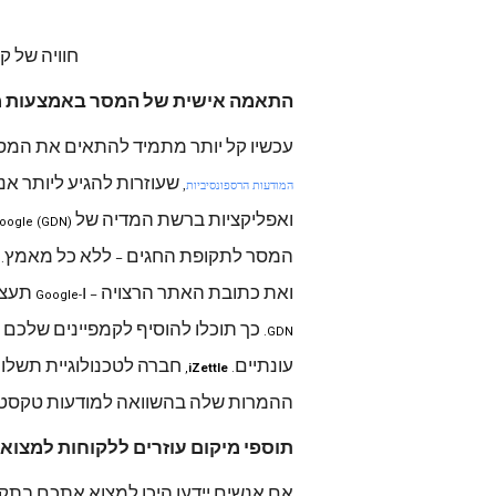
חוויה
של
קט
התאמה
אישית
של
המסר
באמצעות
מ
עכשיו
קל
יותר
מתמיד
להתאים
את
המס
שעוזרות
להגיע
ליותר
אנ
המודעות הרספונסיביות
,
ואפליקציות
ברשת
המדיה
של
Google (GDN).
המסר
לתקופת
החגים
ללא
כל
מאמץ
.
–
ואת
כתובת
האתר
הרצויה
ו
תעצ
-Google
–
כך
תוכלו
להוסיף
לקמפיינים
שלכם
GDN.
עונתיים
חברה
לטכנולוגיית
תשלומ
,
iZettle
.
ההמרות
שלה
בהשוואה
למודעות
טקסט
תוספי
מיקום
עוזרים
ללקוחות
למצוא
אם
אנשים
יידעו
היכן
למצוא
אתכם
בתקו