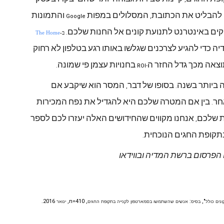
להבליט
את
הכתובת
המסלולים
במפות
והתמונות
Google
,
קים
באינטרנט
לתנועת
קונים
אל
החנות
שלכם
.
ב-
The Home
יה
כדי
להגיע
לצרכנים
שגלשו
באותו
רגע
בטלפון
לא
רחוק
וצאה
מכך
גדל
החזר
ה
בחנויות
עצמן
פי
שמונה
.
-ROI
ביותר
בשנה
בסופו
של
דבר
המסר
הוא
שיקבע
אם
,
.
חר
בין
אם
המטרה
שלכם
היא
להגדיל
את
נפח
המכירות
.
ת
שלכם
אנחנו
מקווים
שהחידושים
האלה
יעזרו
לכם
לספר
,
תקופת
החגים
הנוכחית
.
הפרסום
ברשת
המדיה
ובווידאו
2016.
, n=410,
:
",
ונים
כולל
בסיס
אנשים
שהשתמשו
בסמארטפון
לקנייה
בתקופת
החגים
ינואר