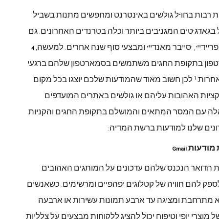
ת
רבות
בחו
ל
גולשים
באינטרנט
ומחפשים
מתנות
בשביל
"
בגאדג
טים
המגניבים
ביותר
וכלה
בטרנדים
האחרונים
גם
.
'
פריידיי
סייבר
מאנדיי
ומבצעי
סוף
שנה
אחרים
למעשה
, 4
.
'
', '
פון
בתקופת
החגים
משתמשים
בסמארטפון
שלהם
ברגעי
חרות
לכן
חשוב
מאוד
שהמודעות
שלכם
יוצגו
בכל
מקום
1
.
ציות
האהובות
עליהם
או
גולשים
באתרים
המועדפים
לה
עם
המסר
המתאים
והמושלם
בתקופת
החגים
והקניות
נים
שלנו
למודעות
ברשת
המדיה
:
מודעות
Gmail
ת
הדואר
הנכנס
שלהם
עדכונים
על
המותגים
האהובים
ספק
להם
חוויה
של
קטלוגים
יפהפיים
ומרשימים
כשאנשים
.
א
מתרחבת
ומציגה
עד
ארבע
תמונות
עשירות
או
ארבעה
ל
מוצרי
יופי
וטיפוח
יכול
להציג
ללקוחות
מבצעים
על
צלליות