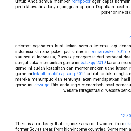
untuk Anda semua member
remipoker
agar dapat bermain
perlu khawatir adanya gangguan apapun. Dapatkan hasil m
poker online di 
selamat sejahatera buat kalian semua ketemu lagi deng
indonesia dimana poker judi online ini
armanipoker 2019
sa
satunya di indonesia, Banyak penggemar dari berbagai d
sangat suka memainkan game ini
balakqq 2019
karena mere
game ini sudah ketagihan dan memenangkan uang jutaan 
game ini
link alternatif capsaqq 2019
adalah untuk menghilan
mereka menumpuk dan tentunya akan mendapatkan hasil 
game ini
dewi qq
Bila anda ingin menambah hasil pemasuk
website iniregistrasi di website berik
There is an industry that organizes married women from
uk
former Soviet areas from high-income countries. Some men are