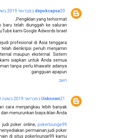
20 בפברואר 2019 בשעה 7:18
depokcapsa
Pengiklan yang terhormat,
baru telah diunggah ke saluran
uTube kami Google Adwords Israel .
udi profesional di Asia tenggara
telah dienkripsi penuh menjamin
ernal maupun eksternal. Sistem
ah kami siapkan untuk Anda semua
man tanpa perlu khawatir adanya
gangguan apapun.
השב
21 בפברואר 2019 בשעה 6:10
Unknown
ari cara menjangkau lebih banyak
 dan menurunkan biaya iklan Anda.
judi poker online,
pokerlounge99
menyediakan permainan judi poker
rmain di situs pokerlounge99 kamu