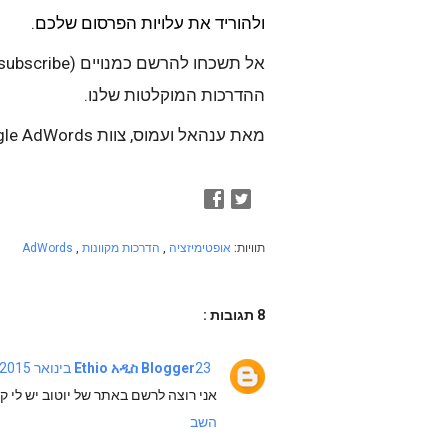
ולהוריד את עלויות הפרסום שלכם.
אל תשכחו ל
הרשם כמנויים (
subscribe
ההדרכות המוקלטות שלנו. 
מאת ענהאל ועמוס, צוות Google AdWords
תוויות:
אופטימיזציה
,
הדרכות מקוונות
,
AdWords
8 תגובות :
23 בינואר 2015 בשעה 3:47
Ethio አዲስ Blogger
אני רוצה לרשם באתר של יוטוב יש לי ק
השב