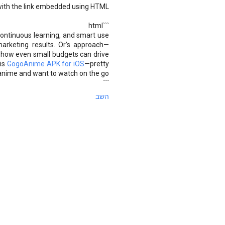
ith the link embedded using HTML:
```html
 continuous learning, and smart use
arketing results. Or’s approach—
 how even small budgets can drive
his
GogoAnime APK for iOS
—pretty
 anime and want to watch on the go!
```
השב