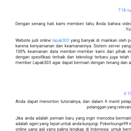
Dengan senang hati kami memberi tahu Anda bahwa video 
Yo
Website judi online
lapak303
yang banyak di mainkan oleh pej
karena kenyamanan dan keamanannya. Sistem server yang 
100% keamanan data member-member kami dari pihak int
dengan spesifikasi terbaik dan teknologi terbaru juga tel
member Lapak303 agar dapat bermain dengan tenang dan a
Anda dapat menonton tutorialnya, dan dalam 4 menit pelaj
pelanggan yang relevan
Jika anda adalah pemain baru yang ingin mencoba bermain 
adalah agen yang tepat untuk anda kunjungi. Pokerlounge99 
online uang asli yang paling lengkap di Indonesia. untuk be