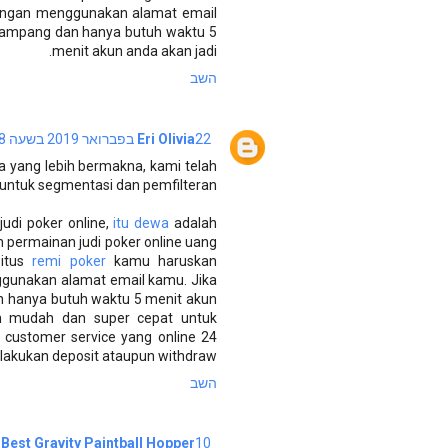
dengan menggunakan alamat email
 gampang dan hanya butuh waktu 5
menit akun anda akan jadi.
השב
22 בפברואר 2019 בשעה 6:18
Eri Olivia
yang lebih bermakna, kami telah
ntuk segmentasi dan pemfilteran.
udi poker online,
itu dewa
adalah
permainan judi poker online uang
situs
remi poker
kamu haruskan
ggunakan alamat email kamu. Jika
n hanya butuh waktu 5 menit akun
an mudah dan super cepat untuk
 customer service yang online 24
akukan deposit ataupun withdraw.
השב
10 באוקטובר 2022 בשעה 11:13
Best Gravity Paintball Hopper