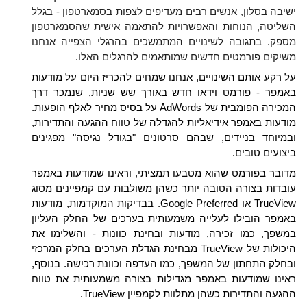
ישיבה בסלון, אנשים רבים מעדיפים לצפות בסמארטפון - בגלל 
השליטה, הנוחות והאפשרויות להתאמה אישית שהסמארטפון 
מספק. בתגובה לשינויים המתמשכים בהרגלי הצפייה אנחנו 
משיקים פורמטים חדשים שמותאמים להרגלים האלו.
על רקע אותם השינויים, אנחנו שמחים להכריז היום על מודעות 
באמפר - פורמט וידאו חדש באורך שש שניות, שנמכר דרך 
המכירה הפומבית של AdWords על בסיס מחיר לאלף הופעות. 
מודעות באמפר אידיאליות להגדלה של טווח ההגעה והתדירות, 
ובמיוחד בניידים, שבהם סרטונים "בגודל נגיסה" מפגינים 
ביצועים טובים.
מדובר בפורמט שהוא מטבעו תמציתי, וראינו שמודעות באמפר 
עובדות בצורה הטובה יותר כשהן משולבות עם קמפיינים מסוג 
TrueView או Google Preferred. בבדיקות המוקדמות, מודעות 
באמפר הובילו לעלייה משמעותית בערכים של החלק העליון 
במשפך, כמו זכירה, מודעות ובחינת כוונות - והשלימו את 
היכולות של TrueView מבחינת הגדלת הערכים בחלק המרכזי 
ובחלק התחתון של המשפך, כמו העדפה וכוונת רכישה. בנוסף, 
ראינו שמודעות באמפר מגדילות בצורה משמעותית את טווח 
ההגעה והתדירות כשהן מתלוות לקמפיין TrueView.