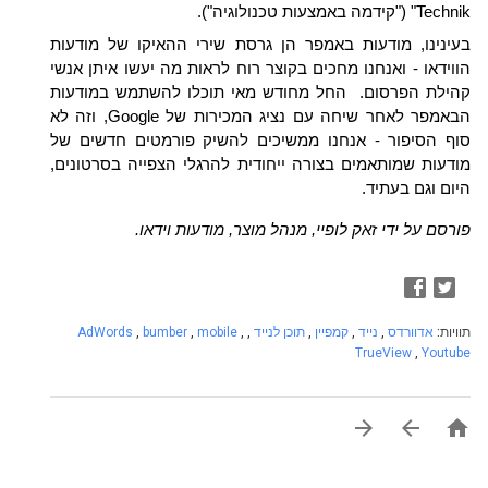
Technik" ("קידמה באמצעות טכנולוגיה").
בעינינו, מודעות באמפר הן גרסת שירי ההאיקו של מודעות 
הווידאו - ואנחנו מחכים בקוצר רוח לראות מה יעשו איתן אנשי 
קהילת הפרסום.  החל מחודש מאי תוכלו להשתמש במודעות 
הבאמפר לאחר שיחה עם נציג המכירות של Google, וזה לא 
סוף הסיפור - אנחנו ממשיכים להשיק פורמטים חדשים של 
מודעות שמותאמים בצורה ייחודית להרגלי הצפייה בסרטונים, 
היום וגם בעתיד.
פורסם על ידי זאק לופיי, מנהל מוצר, מודעות וידאו.
תוויות:
אדוורדס
,
נייד
,
קמפיין
,
תוכן לנייד
,
,
mobile
,
bumber
,
AdWords
TrueView
,
Youtube


