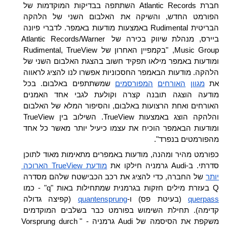
חברת Atlantic Records השתתפה בבדיקות המוקדמות של 
הפורמט החדש, והשיקה את האלבום השני של הלהקה 
הבריטית Rudimental באמצעות מודעות באמפר. לדברי פיונה 
ביירס, מנהלת שיווק בכירה של Atlantic Records/Warner 
Music Group, "בקמפיין האחרון של Rudimental, TrueView 
ומודעות באמפר מילאו תפקיד חשוב בהצגת האלבום השני של 
הלהקה. מודעות הבאמפר החסכוניות אפשרו לנו להציג לראווה 
את 
מגוון
האורחים
המפורסמים
 שמשתתפים באלבום. בכל 
מודעה הוצגה תובנה קצרה וקולעת לגבי אחד האמנים 
האורחים ואחת הרצועות באלבום, והסיפור המלא של האלבום 
והלהקה הוצג באמצעות TrueView. השילוב בין TrueView 
ומודעות הבאמפר הוכיח את עצמו כיעיל יותר מאשר כל אחד 
מהפורמטים בנפרד".
כפורמט מהיר ומהנה, מודעות באמפרים מתאימות מאוד לתוכן 
סדרתי. ב-Audi גרמניה חילקו את 
מודעת TrueView הארוכה 
יותר
 של החברה, כדי להציג את רכב הכבישטח שלהם מסדרה 
Q בעזרת מילים חזקות בגרמנית שמתחילות באות "q" - כמו 
querpass
 (בעיטת פס) ו-
quantensprung
 (קפיצה גדולה 
קדימה). תחילת השימוש בפורמט כבר בשלבים המוקדמים 
משקפת את הסיסמה של Audi גרמניה - "Vorsprung durch 