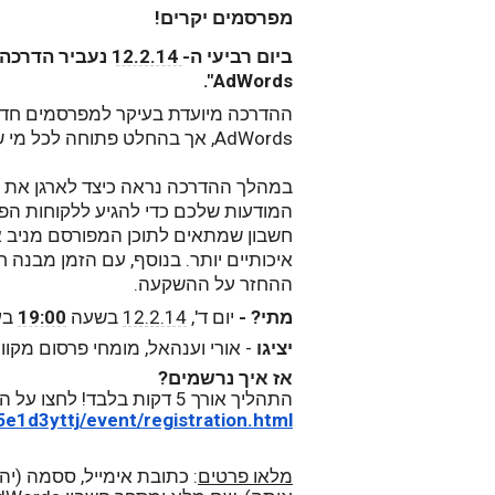
מפרסמים יקרים!
ביום רביעי ה- 
12.2.14
AdWords".
המודעות שלכם כדי להגיע ללקוחות הפוט
ההחזר על ההשקעה.
מתי? - 
יום ד', 
12.2.14
 בשעה 
19:00
 בע
יציגו
 - אורי וענהאל, מומחי פרסום מקוון מצוות 
אז איך נרשמים?
התהליך אורך 5 דקות בלבד! 
לחצו על ה
5e1d3yttj/event/
registration.html
מלאו פרטים