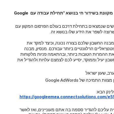
 נעביר הדרכה מקוונת בשידור חי בנושא "תחילת עבודה עם Google 
ההדרכה מיועדת בעיקר למפרסמים חדשים שנמצאים בתחילת דרכם בעולם הפרסום המקוון עם 
במהלך ההדרכה נראה כיצד לארגן את מבנה החשבון שלכם בצורה נכונה, וכיצד למקד את 
נציאליים הרלוונטיים ביותר עבורכם. 
מנסיון, מבנה 
חשבון שמתאים לתוכן המפורסם מניב את ההמרות הטובות ביותר, ובהתאמה פניות מלקוחות 
איכותיים יותר. בנוסף, עם הזמן מבנה חשבון יעיל וממוקד, יסייע לכם לצמצם עלויות ולהגדיל את 
רב, שעון ישראל
התמיכה של Google AdWords
לינק הבא
:
https://googleemea.
connectsolutions.com/
e5
: כתובת אימייל, ססמה (יהיה עליכם להגדיר ססמה בה אתם מעוניינים, ואז לאשר 