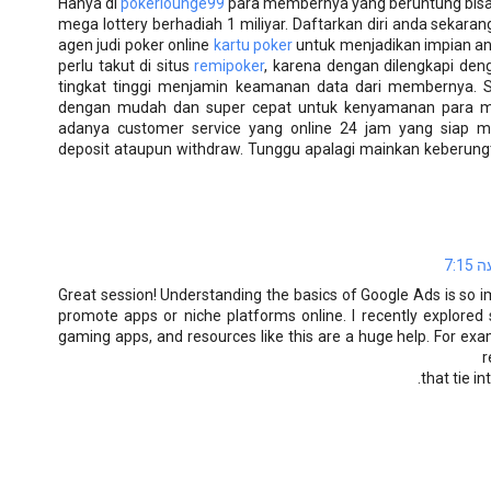
Hanya di
pokerlounge99
para membernya yang beruntung bisa
mega lottery berhadiah 1 miliyar. Daftarkan diri anda sekaran
agen judi poker online
kartu poker
untuk menjadikan impian an
perlu takut di situs
remipoker
, karena dengan dilengkapi den
tingkat tinggi menjamin keamanan data dari membernya. Se
dengan mudah dan super cepat untuk kenyamanan para
adanya customer service yang online 24 jam yang siap
deposit ataupun withdraw. Tunggu apalagi mainkan keberun
Great session! Understanding the basics of Google Ads is so i
promote apps or niche platforms online. I recently explored st
gaming apps, and resources like this are a huge help. For exa
r
that tie i