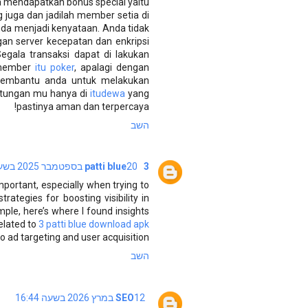
 mendapatkan bonus special yaitu
g juga dan jadilah member setia di
da menjadi kenyataan. Anda tidak
gan server kecepatan dan enkripsi
gala transaksi dapat di lakukan
 member
itu poker
, apalagi dengan
 membantu anda untuk melakukan
gtungan mu hanya di
itudewa
yang
pastinya aman dan terpercaya!
השב
3 patti blue
20 בספטמבר 2025 בשעה 7:15
mportant, especially when trying to
rategies for boosting visibility in
mple, here’s where I found insights
elated to
3 patti blue download apk
nto ad targeting and user acquisition.
השב
12 במרץ 2026 בשעה 16:44
SEO