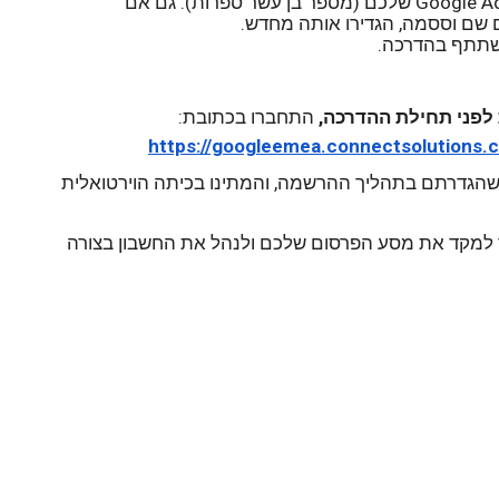
אותה), שם מלא ומספר חשבון Google AdWords שלכם (מספר בן עשר ספרות). גם אם 
שם וססמה, הגדירו אותה מחדש.
השתתף בהדרכה.
 התחברו בכתובת:
https://googleemea.
connectsolutions.
הזינו את כתובת האימייל ואת הססמה שהגדרתם בתהליך ההרשמה, והמתינו בכיתה הוירטואלית 
אל תפספסו את ההזדמנות ללמוד כיצד למקד את מסע הפרסום שלכם ולנהל את החשבון בצורה 