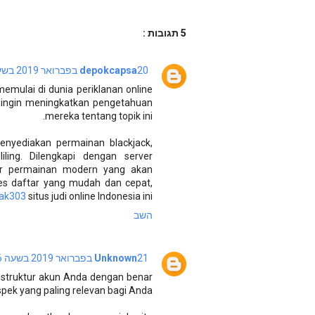
5 תגובות :
20 בפברואר 2019 בשעה 7:39
depokcapsa
emulai di dunia periklanan online
g ingin meningkatkan pengetahuan
mereka tentang topik ini.
nyediakan permainan blackjack,
ling. Dilengkapi dengan server
itur permainan modern yang akan
s daftar yang mudah dan cepat,
pak303
situs judi online Indonesia ini.
השב
21 בפברואר 2019 בשעה 7:16
Unknown
truktur akun Anda dengan benar
ek yang paling relevan bagi Anda.