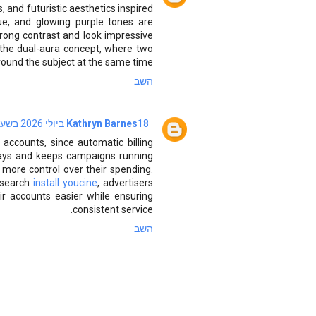
, and futuristic aesthetics inspired
blue, and glowing purple tones are
ong contrast and look impressive
s the dual-aura concept, where two
round the subject at the same time.
השב
18 ביולי 2026 בשעה 19:58
Kathryn Barnes
counts, since automatic billing
lays and keeps campaigns running
 more control over their spending.
y search
install youcine
, advertisers
r accounts easier while ensuring
consistent service.
השב