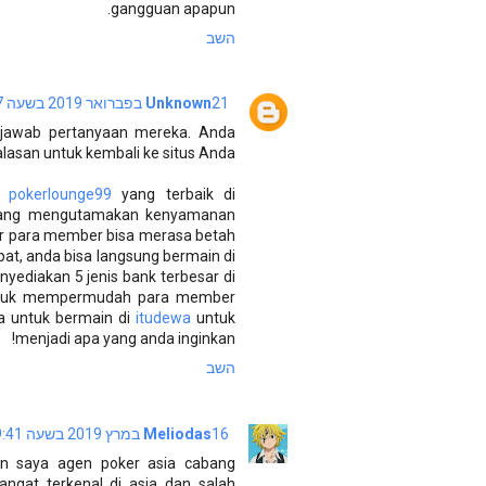
gangguan apapun.
השב
21 בפברואר 2019 בשעה 9:07
Unknown
jawab pertanyaan mereka. Anda
asan untuk kembali ke situs Anda.
ne
pokerlounge99
yang terbaik di
 yang mengutamakan kenyamanan
ar para member bisa merasa betah
at, anda bisa langsung bermain di
yediakan 5 jenis bank terbesar di
 untuk mempermudah para member
a untuk bermain di
itudewa
untuk
menjadi apa yang anda inginkan!
השב
16 במרץ 2019 בשעה 9:41
Meliodas
an saya agen poker asia cabang
ngat terkenal di asia dan salah