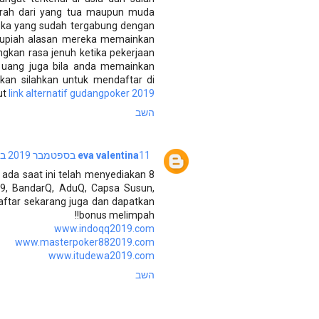
aerah dari yang tua maupun muda
ka yang sudah tergabung dengan
rupiah alasan mereka memainkan
gkan rasa jenuh ketika pekerjaan
uang juga bila anda memainkan
an silahkan untuk mendaftar di
ut
link alternatif gudangpoker 2019
השב
11 בספטמבר 2019 בשעה 5:59
eva valentina
ada saat ini telah menyediakan 8
99, BandarQ, AduQ, Capsa Susun,
aftar sekarang juga dan dapatkan
bonus melimpah!!
www.indoqq2019.com
www.masterpoker882019.com
www.itudewa2019.com
השב