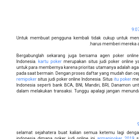
Untuk membuat pengguna kembali tidak cukup untuk men
harus memberi mereka al
Bergabunglah sekarang juga bersama agen poker onli
Indonesia.
kartu poker
merupakan situs judi poker online
untuk para membernya karena prioritas utamanya adalah ag
pada saat bermain. Dengan proses daftar yang mudah dan cep
remipoker
situs judi poker online Indonesia. Situs
itu poker
men
Indonesia seperti bank BCA, BNI, Mandiri, BRI, Danamon
dalam melakukan transaksi. Tunggu apalagi jangan menund
selamat sejahatera buat kalian semua ketemu lagi deng
indonesia dimana poker judi online ini
armanipoker 2019
sa