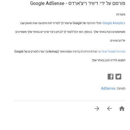
פורסם על ידי: דיוויד ריצ'ארדס - Google AdSense
מקורות:
Google Analytics
-
הכלי החינמי של Google שיעזור לך למדוד את התנועה ואת האופן שבו
משתמשים כעת באתר שלך. בנוסף, הוא יכול לעזור לך לבחון כיצד שינויים באתר שלך משפיעים
על הביצועים.
הנחיות למנהלי אתרים
-
יצירת היררכיה ברורה ומפת אתר (sitemap) יעזרו לסורקים של Google
למצוא ולדרג תוכן באתר שלך.
תוויות:
AdSense


