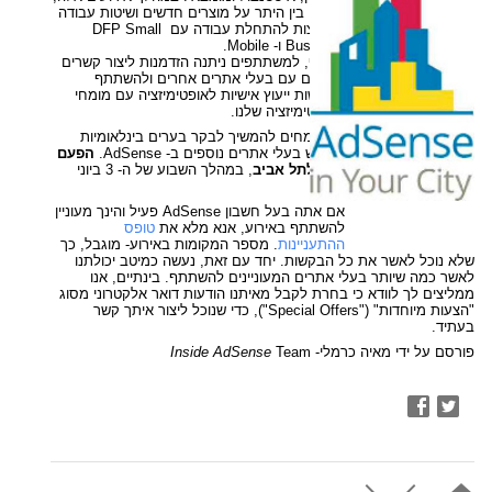
דיברנו בין היתר על מוצרים חדשים ושיטות עבודה 
מומלצות להתחלת עבודה עם DFP Small 
Business ו- Mobile. 
בנוסף, למשתתפים ניתנה הזדמנות ליצור קשרים 
עסקיים עם בעלי אתרים אחרים ולהשתתף 
בפגישות ייעוץ אישיות לאופטימיזציה עם מומחי 
האופטימיזציה שלנו. 
אנו שמחים להמשיך לבקר בערים בינלאומיות 
ולפגוש בעלי אתרים נוספים ב- AdSense. 
הפעם 
נגיע לתל אביב
, במהלך השבוע של ה- 3 ביוני 
2012. 
אם אתה בעל חשבון AdSense פעיל והינך מעוניין 
להשתתף באירוע, אנא מלא את 
טופס 
ההתעניינות
. מספר המקומות באירוע- מוגבל, כך 
שלא נוכל לאשר את כל הבקשות. יחד עם זאת, נעשה כמיטב יכולתנו 
לאשר כמה שיותר בעלי אתרים המעוניינים להשתתף. בינתיים, אנו 
ממליצים לך לוודא כי בחרת לקבל מאיתנו הודעות דואר אלקטרוני מסוג 
"הצעות מיוחדות" ("Special Offers"), כדי שנוכל ליצור איתך קשר 
בעתיד. 
פורסם על ידי מאיה כרמלי- 
Team
Inside AdSense